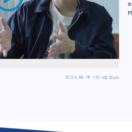
จะ
Pl
22 มิ.ย. 66
110
Share