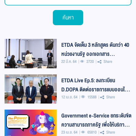
ค้นหา
ETDA จัดเต็ม 3 หลักสูตร ดันกว่า 40
หน่วยงานรัฐ ออกเอกสาร
22 มี.ค. 64
2720
Share
อิเล็กทรอนิกส์ที่น่าเชื่อถือ
ETDA Live Ep.5: ลงทะเบียน
D.DOPA ติดต่อราชการแบบออนไลน์
12 เม.ย. 64
15588
Share
ได้เลย
Government e-Service ยกระดับขีด
ความสามารถภาครัฐ เพื่อให้บริการ
23 เม.ย. 64
65810
Share
ประชาชน