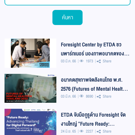
ค้นหา
Foresight Center by ETDA ชว
นพาร์ทเนอร์ มองภาพอนาคตของ
03 มี.ค. 66
1973
Share
การใช้ดิจิทัลในภาคท่องเที่ยวในอีก 10
ปีข้างหน้า
อนาคตสุขภาพจิตสังคมไทย พ.ศ.
2576 (Futures of Mental Health in
03 มี.ค. 66
8690
Share
Thailand 2033)
ETDA จับมือกูรูด้าน Foresight จัด
งานใหญ่ “Future Ready:
24 มิ.ย. 65
2227
Share
Advancing Thailand for the