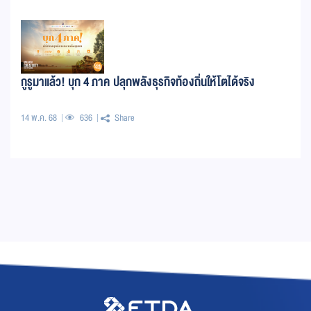
กูรูมาแล้ว! บุก 4 ภาค ปลุกพลังธุรกิจท้องถิ่นให้โตได้จริง
14 พ.ค. 68
636
Share