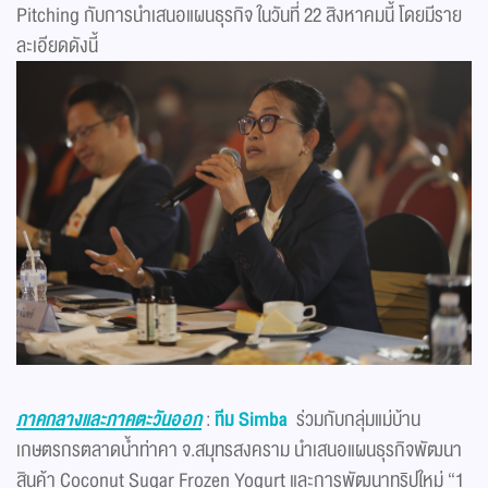
Pitching กับการนำเสนอแผนธุรกิจ ในวันที่ 22 สิงหาคมนี้ โดยมีราย
ละเอียดดังนี้
ภาคกลางและภาคตะวันออก
:
ทีม Simba
ร่วมกับกลุ่มแม่บ้าน
เกษตรกรตลาดน้ำท่าคา จ.สมุทรสงคราม นำเสนอแผนธุรกิจพัฒนา
สินค้า Coconut Sugar Frozen Yogurt และการพัฒนาทริปใหม่ “1