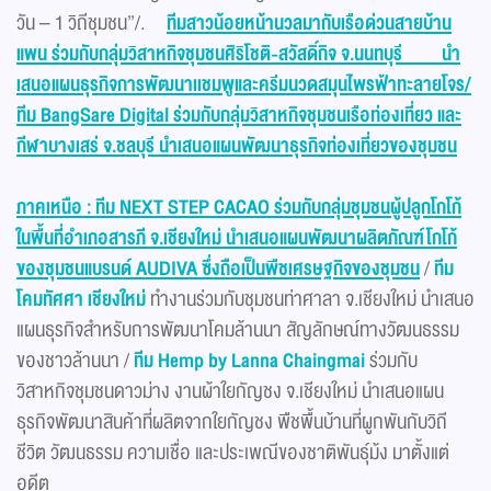
วัน – 1 วิถีชุมชน”/.
ทีมสาวน้อยหน้านวลมากับเรือด่วนสายบ้าน
แพน ร่วมกับกลุ่มวิสาหกิจชุมชนศิริโชติ-สวัสดิ์กิจ จ.นนทบุรี นำ
เสนอแผนธุรกิจการพัฒนาเเชมพูและครีมนวดสมุนไพรฟ้าทะลายโจร/
ทีม BangSare Digital ร่วมกับกลุ่มวิสาหกิจชุมชนเรือท่องเที่ยว และ
กีฬาบางเสร่ จ.ชลบุรี นำเสนอแผนพัฒนาธุรกิจท่องเที่ยวของชุมชน
ภาคเหนือ
: ทีม NEXT STEP CACAO ร่วมกับกลุ่มชุมชนผู้ปลูกโกโก้
ในพื้นที่อำเภอสารภี จ.เชียงใหม่ นำเสนอแผนพัฒนาผลิตภัณฑ์โกโก้
ของชุมชนแบรนด์ AUDIVA ซึ่งถือเป็นพืชเศรษฐกิจของชุมชน
/
ทีม
โคมทัศศา เชียงใหม่
ทำงานร่วมกับชุมชนท่าศาลา จ.เชียงใหม่ นำเสนอ
แผนธุรกิจสำหรับการพัฒนาโคมล้านนา สัญลักษณ์ทางวัฒนธรรม
ของชาวล้านนา /
ทีม Hemp by Lanna Chaingmai
ร่วมกับ
วิสาหกิจชุมชนดาวม่าง งานผ้าใยกัญชง จ.เชียงใหม่ นำเสนอแผน
ธุรกิจพัฒนาสินค้าที่ผลิตจากใยกัญชง พืชพื้นบ้านที่ผูกพันกับวิถี
ชีวิต วัฒนธรรม ความเชื่อ และประเพณีของชาติพันธุ์ม้ง มาตั้งแต่
อดีต