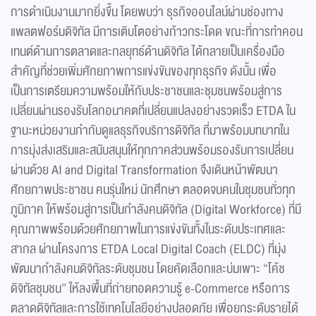
การดําเนินงานมากยิ่งขึ้น โดยพบว่า ธุรกิจออนไลน์ผ่านช่องทาง
แพลตฟอร์มดิจิทัล มีการเติบโตอย่างก้าวกระโดด ขณะที่การทำคอน
เทนต์ด้านการตลาดและกลยุทธ์ด้านดิจิทัล ได้กลายเป็นเครื่องมือ
สำคัญที่ช่วยเพิ่มศักยภาพการแข่งขันของทุกธุรกิจ ดังนั้น เพื่อ
เป็นการเตรียมความพร้อมให้กับประชาชนและชุมชนพร้อมสู่การ
เปลี่ยนผ่านรองรับโลกอนาคตที่เปลี่ยนแปลงอย่างรวดเร็ว ETDA ใน
ฐานะหน่วยงานกำกับดูแลธุรกิจบริการดิจิทัล ที่มาพร้อมบทบาทใน
การมุ่งส่งเสริมและสนับสนุนให้ทุกภาคส่วนพร้อมรองรับการเปลี่ยน
ผ่านด้วย AI and Digital Transformation จึงเดินหน้าพัฒนา
ศักยภาพประชาชน คนรุ่นใหม่ นักศึกษา ตลอดจนคนในชุมชนทั่วทุก
ภูมิภาค ให้พร้อมสู่การเป็นกำลังคนดิจิทัล (Digital Workforce) ที่มี
คุณภาพพร้อมด้วยศักยภาพในการแข่งขันทั้งในระดับประเทศและ
สากล ผ่านโครงการ ETDA Local Digital Coach (ELDC) ที่มุ่ง
พัฒนากำลังคนดิจิทัลระดับชุมชน โดยคัดเลือกและบ่มเพาะ “โค้ช
ดิจิทัลชุมชน” ให้ลงพื้นที่ถ่ายทอดความรู้ e-Commerce หรือการ
ตลาดดิจิทัลและการใช้เทคโนโลยีอย่างปลอดภัย เพื่อยกระดับรายได้