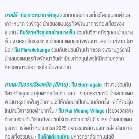
ภาคใต้
:
ทีมเกาะหมาก พัทลุง
ร่วมกับกลุ่มท่องเที่ยวโดยชุมชนตำบล
เกาะหมาก จ.พัทลุง นำเสนอแผนธุรกิจพัฒนาการท่องเที่ยวของ
ชุมชน /
ทีมวิสาหกิจชุมชนบ้านบางเข็ม
ร่วมกับวิสาหกิจชุมชนบ้านบาง
เข็ม จ.นครศรีธรรมราช นำเสนอแผนธุรกิจพัฒนาผลิตภัณฑ์จากปลา
นิล /
ทีม Flare4change
ร่วมกับชุมชนบ้านปากซวด จ.สุราษฎร์ธานี
นำเสนอแผนธุรกิจพัฒนาสินค้าเมี่ยงคำสมุนไพรให้มีความหลาก
หลายเหมาะต่อการซื้อเป็นของฝาก
ภาคตะวันออกเฉียงเหนือ (อีสาน)
:
ทีม Born again
ทำงานร่วมกับ
วิสาหกิจชุมชนกลุ่มผ้าทอมือบ้านบอน จ.อุบลราชธานี นำเสนอแผน
พัฒนาธุรกิจฟื้นฟูผ้ากาบบัวให้กลับมาเป็นที่นิยมอีกครั้ง และให้คนรุ่น
ใหม่สนใจการทอผ้ามากขึ้น /
ทีม Rai Muang Village
(ไร่ม่วงวิลเลจ)
ทำงานร่วมกับวิสาหกิจชุมชนไร่ม่วงหวานการันตี จ.เลย นำเสนอแผน
ธุรกิจการจัดน้ำหมานเทรล 2025 กิจกรรมหลักของการส่งเสริมการ
ท่องเที่ยวชุมชน /
ทีมดักแด้แกมไหม
มหาวิทยาลัยเทคโนโลยี