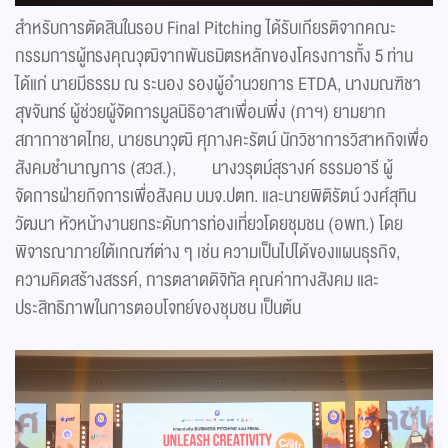
สำหรับการตัดสินในรอบ Final Pitching ได้รับเกียรติจากคณะ
กรรมการผู้ทรงคุณวุฒิจากพันธมิตรหลักของโครงการทั้ง 5 ท่าน
ได้แก่ นายมีธรรม ณ ระนอง รองผู้อำนวยการ ETDA, นางมณฑิชา
สุขจันทร์ ผู้ช่วยผู้จัดการมูลนิธิอาสาเพื่อนพึ่ง (ภาฯ) ยามยาก
สภากาชาดไทย, นายธนาวุฒิ ศุภางคะรัตน์ นักวิชาการวิสาหกิจเพื่อ
สังคมชำนาญการ (สวส.), นางวรุตม์สุรางค์ ธรรมอารี ผู้
จัดการฝ่ายกิจการเพื่อสังคม บมจ.ปตท. และนายพิติรัตน์ วงศ์สุทิน
วัฒนา หัวหน้างานยกระดับการท่องเที่ยวโดยชุมชน (อพท.) โดย
พิจารณาภายใต้เกณฑ์ต่าง ๆ เช่น ความเป็นไปได้ของแผนธุรกิจ,
ความคิดสร้างสรรค์, การตลาดดิจิทัล คุณค่าทางสังคม และ
ประสิทธิภาพในการตอบโจทย์ของชุมชน เป็นต้น