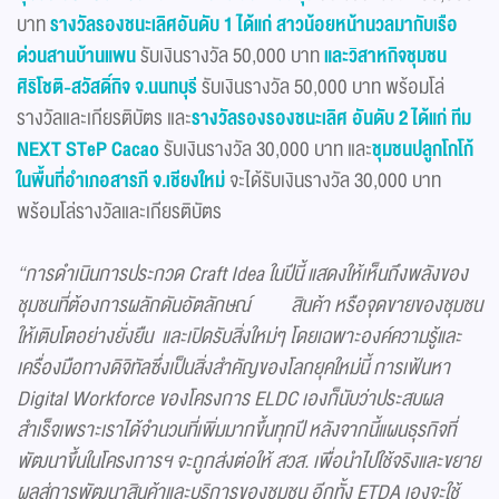
บาท
รางวัลรองชนะเลิศอันดับ 1 ได้แก่ สาวน้อยหน้านวลมากับเรือ
ด่วนสานบ้านแพน
รับเงินรางวัล 50,000 บาท
และวิสาหกิจชุมชน
ศิริโชติ
-สวัสดิ์กิจ จ.นนทบุรี
รับเงินรางวัล 50,000 บาท พร้อมโล่
รางวัลและเกียรติบัตร และ
รางวัลรองรองชนะเลิศ อันดับ 2 ได้แก่ ทีม
NEXT STeP Cacao
รับเงินรางวัล 30,000 บาท และ
ชุมชนปลูกโกโก้
ในพื้นที่อำเภอสารภี จ.เชียงใหม่
จะได้รับเงินรางวัล 30,000 บาท
พร้อมโล่รางวัลและเกียรติบัตร
“การดำเนินการประกวด
Craft Idea ในปีนี้ แสดงให้เห็นถึงพลังของ
ชุมชนที่ต้องการผลักดันอัตลักษณ์
สินค้า หรือจุดขายของชุมชน
ให้เติบโตอย่างยั่งยืน และเปิดรับสิ่งใหม่ๆ โดยเฉพาะองค์ความรู้และ
เครื่องมือทางดิจิทัลซึ่งเป็นสิ่งสำคัญของโลกยุคใหม่นี้ การเฟ้นหา
Digital Workforce ของโครงการ ELDC เองก็นับว่าประสบผล
สำเร็จเพราะเราได้จำนวนที่เพิ่มมากขึ้นทุกปี หลังจากนี้แผนธุรกิจที่
พัฒนาขึ้นในโครงการฯ จะถูกส่งต่อให้ สวส. เพื่อนำไปใช้จริงและขยาย
ผลสู่การพัฒนาสินค้าและบริการของชุมชน อีกทั้ง ETDA เองจะใช้