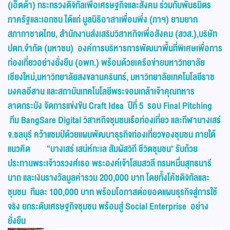
(เอ็ตด้า) กระทรวงดิจิทัลเพื่อเศรษฐกิจและสังคม ร่วมกับพันธมิตร
ภาครัฐและเอกชน ได้แก่
มูลนิธิอาสาเพื่อนพึ่ง (ภาฯ) ยามยาก
สภากาชาดไทย
,
สำนักงานส่งเสริมวิสาหกิจเพื่อสังคม
(สวส.),
บริษัท
ปตท.จำกัด (มหาชน)
องค์การบริหารการพัฒนาพื้นที่พิเศษเพื่อการ
ท่องเที่ยวอย่างยั่งยืน (อพท.) พร้อมด้วยเครือข่ายมหาวิทยาลัย
เชียงใหม่,มหาวิทยาลัยสงขลานครินทร์
, มหาวิทยาลัยเทคโนโลยีราช
มงคลอีสาน และ
สถาบันเทคโนโลยีพระจอมเกล้าเจ้าคุณทหาร
ลาดกระบัง
จัดการแข่งขัน
Craft Idea ปีที่ 5 รอบ Final Pitching
ทีม
BangSare Digital
วิสาหกิจชุมชนเรือท่องเที
ยว
และกีฬาบางเสร่
จ.ชลบุรี คว้าแชมป์ด้วยแผนพัฒนาธุรกิจท่องเที่ยวของชุมชน ภ
ายใต้
แนวคิด
“บางเสร่ เสน่ห์ทะเล สัมผัสวิถี ชีวิตชุมชน"
รับถ้วย
ประทานพระเจ้าวรวงศ์เธอ พระองค์เจ้าโสมสวลี กรมหมื่นสุทธนารี
นาถ และเงินรางวัลมูลค่ารวม
200,000 บาท โดยทั้งโค้ชดิจิทัลและ
ชุมชน ทีมละ 100,000 บาท
พร้อมโอกาส
ต่อยอด
แผนธุรกิจสู่การใช้
จริง ยกระดับเศรษฐกิจชุมชน พร้อมสู่
Social Enterprise
อย่าง
ยั่งยืน