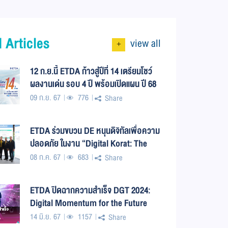
 Articles
view all
+
12 ก.ย.นี้ ETDA ก้าวสู่ปีที่ 14 เตรียมโชว์
ผลงานเด่น รอบ 4 ปี พร้อมเปิดแผน ปี 68
กับ 4 โจทย์ใหญ่! ชูธง “ก้าวที่มั่นคง เพื่อ
09 ก.ย. 67
776
Share
ชีวิตดิจิทัลที่มั่นใจ”
ETDA ร่วมขบวน DE หนุนดิจิทัลเพื่อความ
ปลอดภัย ในงาน “Digital Korat: The
Future Starts now”
08 ก.ค. 67
683
Share
ETDA ปิดฉากความสำเร็จ DGT 2024:
Digital Momentum for the Future
‘รัฐ-เอกชน’ ร่วมงาน ทะลุ 9,000 คน
14 มิ.ย. 67
1157
Share