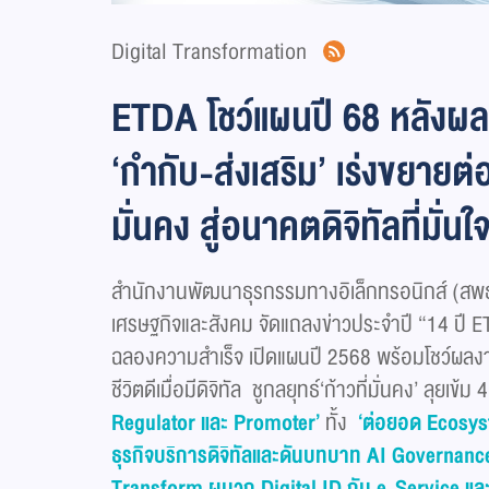
Digital Transformation
ETDA โชว์แผนปี 68 หลังผลง
‘กำกับ-ส่งเสริม’ เร่งขยายต่
มั่นคง สู่อนาคตดิจิทัลที่มั่
สำนักงานพัฒนาธุรกรรมทางอิเล็กทรอนิกส์ (สพธอ
เศรษฐกิจและสังคม จัดแถลงข่าวประจำปี “14 ปี ETDA ก
ฉลองความสำเร็จ เปิดแผนปี 2568 พร้อมโชว์ผลงา
ชีวิตดีเมื่อมีดิจิทัล ชูกลยุทธ์‘ก้าวที่มั่นคง’ ลุยเ
Regulator
และ
Promoter’
ทั้ง
‘ต่อยอด
Ecosy
ธุรกิจบริการดิจิทัลและดันบทบาท
AI Governanc
Transform
ผนวก
Digital ID
กับ
e-Service
แล