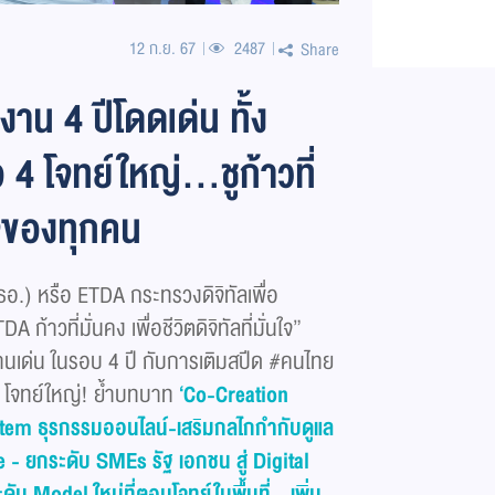
12 ก.ย. 67
2487
Share
าน 4 ปีโดดเด่น ทั้ง
อ 4 โจทย์ใหญ่…ชูก้าวที่
นใจของทุกคน
.) หรือ ETDA กระทรวงดิจิทัลเพื่อ
้าวที่มั่นคง เพื่อชีวิตดิจิทัลที่มั่นใจ”
นเด่น ในรอบ 4 ปี กับการเติมสปีด #คนไทย
ข้ม 4 โจทย์ใหญ่! ย้ำบทบาท
‘
Co-Creation
stem
ธุรกรรมออนไลน์-เสริมกลไกกำกับดูแล
e -
ยกระดับ
SMEs
รัฐ เอกชน สู่
Digital
ะดัน
Model
ใหม่ที่ตอบโจทย์ในพื้นที่ - เพิ่ม