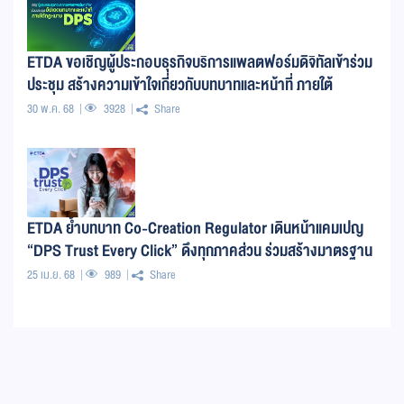
ETDA ขอเชิญผู้ประกอบธุรกิจบริการแพลตฟอร์มดิจิทัลเข้าร่วม
ประชุม สร้างความเข้าใจเกี่ยวกับบทบาทและหน้าที่ ภายใต้
กฎหมาย DPS
30 พ.ค. 68
3928
Share
ETDA ย้ำบทบาท Co-Creation Regulator เดินหน้าแคมเปญ
“DPS Trust Every Click” ดึงทุกภาคส่วน ร่วมสร้างมาตรฐาน
บริการแพลตฟอร์มดิจิทัล ที่ปลอดภัย มั่นใจ อย่างเป็นรูปธรรม!
25 เม.ย. 68
989
Share