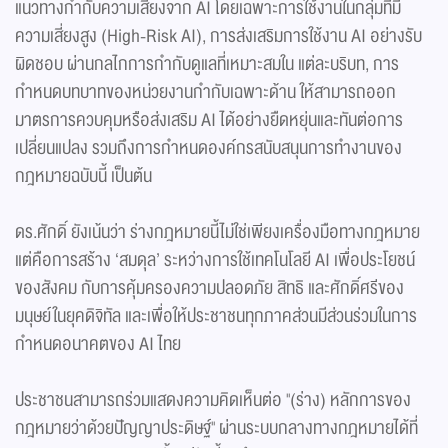
แนวทางกำกับความเสี่ยงจาก AI โดยเฉพาะการใช้งานในกลุ่มที่มี
ความเสี่ยงสูง (High-Risk AI), การส่งเสริมการใช้งาน AI อย่างรับ
ผิดชอบ ผ่านกลไกการกำกับดูแลที่เหมาะสมใน แต่ละบริบท, การ
กำหนดบทบาทของหน่วยงานกำกับเฉพาะด้าน ให้สามารถออก
มาตรการควบคุมหรือส่งเสริม AI ได้อย่างยืดหยุ่นและทันต่อการ
เปลี่ยนแปลง รวมถึงการกำหนดองค์กรสนับสนุนการทำงานของ
กฎหมายฉบับนี้ เป็นต้น
ดร.ศักดิ์ ยังเน้นว่า ร่างกฎหมายนี้ไม่ใช่เพียงเครื่องมือทางกฎหมาย
แต่คือการสร้าง ‘สมดุล’ ระหว่างการใช้เทคโนโลยี AI เพื่อประโยชน์
ของสังคม กับการคุ้มครองความปลอดภัย สิทธิ และศักดิ์ศรีของ
มนุษย์ในยุคดิจิทัล และเพื่อให้ประชาชนทุกภาคส่วนมีส่วนร่วมในการ
กำหนดอนาคตของ AI ไทย
ประชาชนสามารถร่วมแสดงความคิดเห็นต่อ "(ร่าง) หลักการของ
กฎหมายว่าด้วยปัญญาประดิษฐ์" ผ่านระบบกลางทางกฎหมายได้ที่