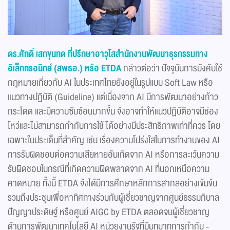
ดร.ศักดิ์ เสกขุนทด ที่ปรึกษาอาวุโสสำนักงานพัฒนาธุรกรรมทาง
อิเล็กทรอนิกส์ (สพธอ.) หรือ ETDA
กล่าวต่อว่า ปัจจุบันการบังคับใช้
กฎหมายเกี่ยวกับ AI ในประเทศไทยยังอยู่ในรูปแบบ Soft Law หรือ
แนวทางปฏิบัติ (Guideline) แต่เนื่องจาก AI มีการพัฒนาอย่างก้าว
กระโดด และมีความซับซ้อนมากขึ้น จึงอาจทำให้แนวปฏิบัติอาจมีช่อง
โหว่และไม่สามารถกำกับการใช้ ได้อย่างมีประสิทธิภาพเท่าที่ควร โดย
เฉพาะในประเด็นที่สำคัญ เช่น เรื่องความโปร่งใสในการทำงานของ AI
การรับผิดชอบต่อความเสียหายอันเกิดจาก AI หรือการละเว้นความ
รับผิดชอบในกรณีที่เกิดความผิดพลาดจาก AI ที่นอกเหนือความ
คาดหมาย ทั้งนี้ ETDA จึงได้มีการศึกษาหลักการสากลอย่างเข้มข้น
รวมถึงประชุมเพื่อหาทิศทางร่วมกับผู้เชี่ยวชาญจากศูนย์ธรรมภิบาล
ปัญญาประดิษฐ์ หรือศูนย์ AIGC by ETDA ตลอดจนผู้เชี่ยวชาญ
ด้านการพัฒนาเทคโนโลยี AI หน่วยงานรัฐที่มีบทบาทการกำกับ -