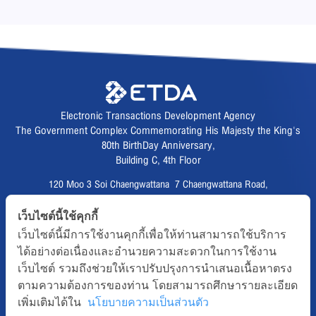
Electronic Transactions Development Agency
The Government Complex Commemorating His Majesty the King's
80th BirthDay Anniversary,
Building C, 4th Floor
120 Moo 3 Soi Chaengwattana 7 Chaengwattana Road,
Thungsonghong,
เว็บไซต์นี้ใช้คุกกี้
Lak Si District, Bangkok 10210
เว็บไซต์นี้มีการใช้งานคุกกี้เพื่อให้ท่านสามารถใช้บริการ
Fax :
02 123 1200
ได้อย่างต่อเนื่องและอำนวยความสะดวกในการใช้งาน
CALL CENTER :
02 123 1234
เว็บไซต์ รวมถึงช่วยให้เราปรับปรุงการนำเสนอเนื้อหาตรง
email :
info@etda.or.th
ตามความต้องการของท่าน โดยสามารถศึกษารายละเอียด
เพิ่มเติมได้ใน
นโยบายความเป็นส่วนตัว
Follows