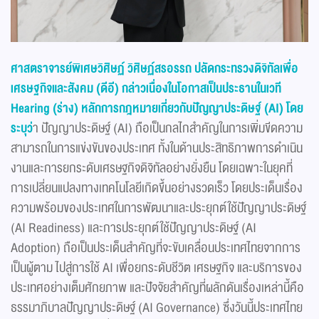
ศาสตราจารย์พิเศษวิศิษฏ์ วิศิษฏ์สรอรรถ ปลัดกระทรวงดิจิทัลเพื่อ
เศรษฐกิจและสังคม (ดีอี) กล่าวเนื่องในโอกาสเป็นประธานในเวที
Hearing (ร่าง) หลักการกฎหมายเกี่ยวกับปัญญาประดิษฐ์ (AI) โดย
ระบุว่
า ปัญญาประดิษฐ์ (AI) ถือเป็นกลไกสำคัญในการเพิ่มขีดความ
สามารถในการแข่งขันของประเทศ ทั้งในด้านประสิทธิภาพการดำเนิน
งานและการยกระดับเศรษฐกิจดิจิทัลอย่างยั่งยืน โดยเฉพาะในยุคที่
การเปลี่ยนแปลงทางเทคโนโลยีเกิดขึ้นอย่างรวดเร็ว โดยประเด็นเรื่อง
ความพร้อมของประเทศในการพัฒนาและประยุกต์ใช้ปัญญาประดิษฐ์
(AI Readiness) และการประยุกต์ใช้ปัญญาประดิษฐ์ (AI
Adoption) ถือเป็นประเด็นสำคัญที่จะขับเคลื่อนประเทศไทยจากการ
เป็นผู้ตาม ไปสู่การใช้ AI เพื่อยกระดับชีวิต เศรษฐกิจ และบริการของ
ประเทศอย่างเต็มศักยภาพ และปัจจัยสำคัญที่ผลักดันเรื่องเหล่านี้คือ
ธรรมาภิบาลปัญญาประดิษฐ์ (AI Governance) ซึ่งวันนี้ประเทศไทย