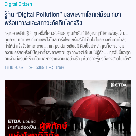
Digital Citizen
รู้ทัน “Digital Pollution” มลพิษจากโลกเสมือน ที่มา
พร้อมภาระและสภาวะกัดกินโลกจริง
“คุณอาจยังไม่รู้ว่า ทุกครั้งที่คุณส่งอีเมล คุณกำลังทำให้อุณหภูมิโลกเพิ่มสูงขึ้น…
ทุกคลิป ทุกภาพ ที่คุณเซฟไว้ในสมาร์ตโฟนหรือส่งไปเก็บไว้ในคลาวด์ คุณกำลัง
ทำให้น้ำแข็งขั้วโลกละลาย… แค่คุณเล่นโซเชียลมีเดียเป็นประจำคุณก็อาจสะสม
ความเครียดหรือมีปัญหาทั้งสุขภาพกาย สุขภาพจิตได้แบบไม่รู้ตัว… ทุกวันนี้เราทุก
คนต่างมีส่วนทำร้ายโลกและทำร้ายตัวเองอย่างช้าๆ ซึ่งกว่าจะรู้ตัวก็อาจสายไปแล้ว”
18 เม.ย. 67
5389
share