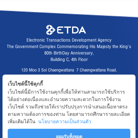
Electronic Transactions Development Agency
The Government Complex Commemorating His Majesty the King's
80th BirthDay Anniversary,
Building C, 4th Floor
120 Moo 3 Soi Chaengwattana 7 Chaengwattana Road,
Thungsonghong,
เว็บไซต์นี้ใช้คุกกี้
Lak Si District, Bangkok 10210
เว็บไซต์นี้มีการใช้งานคุกกี้เพื่อให้ท่านสามารถใช้บริการ
Fax :
02 123 1200
ได้อย่างต่อเนื่องและอำนวยความสะดวกในการใช้งาน
CALL CENTER :
02 123 1234
เว็บไซต์ รวมถึงช่วยให้เราปรับปรุงการนำเสนอเนื้อหาตรง
email :
info@etda.or.th
ตามความต้องการของท่าน โดยสามารถศึกษารายละเอียด
เพิ่มเติมได้ใน
นโยบายความเป็นส่วนตัว
Follows
ยอมรับทั้งหมด