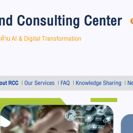
nd Consulting Center
ษะด้าน AI & Digital Transformation
out RCC
|
Our Services
|
FAQ
|
Knowledge Sharing
|
N