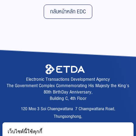
กลับหน้าหลัก EDC
Electronic Transactions Development Agency
The Government Complex Commemorating His Majesty the King's
80th BirthDay Anniversary,
Building C, 4th Floor
120 Moo 3 Soi Chaengwattana 7 Chaengwattana Road,
Thungsonghong,
Lak Si District, Bangkok 10210
Fax :
02 123 1200
เว็บไซต์นี้ใช้คุกกี้