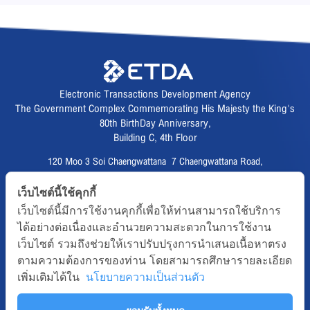
Electronic Transactions Development Agency
The Government Complex Commemorating His Majesty the King's
80th BirthDay Anniversary,
Building C, 4th Floor
120 Moo 3 Soi Chaengwattana 7 Chaengwattana Road,
Thungsonghong,
เว็บไซต์นี้ใช้คุกกี้
Lak Si District, Bangkok 10210
เว็บไซต์นี้มีการใช้งานคุกกี้เพื่อให้ท่านสามารถใช้บริการ
Fax :
02 123 1200
ได้อย่างต่อเนื่องและอำนวยความสะดวกในการใช้งาน
CALL CENTER :
02 123 1234
เว็บไซต์ รวมถึงช่วยให้เราปรับปรุงการนำเสนอเนื้อหาตรง
email :
info@etda.or.th
ตามความต้องการของท่าน โดยสามารถศึกษารายละเอียด
เพิ่มเติมได้ใน
นโยบายความเป็นส่วนตัว
Follows