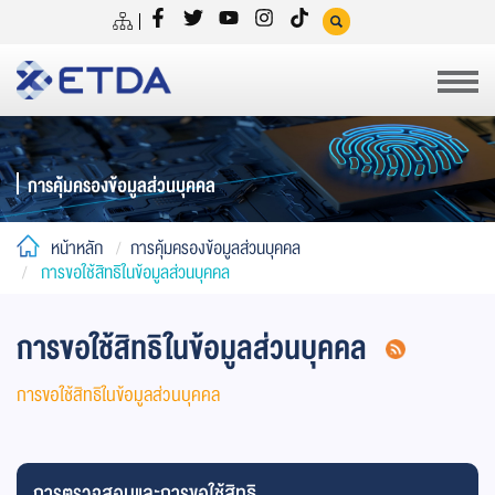
การคุ้มครองข้อมูลส่วนบุคคล
หน้าหลัก
การคุ้มครองข้อมูลส่วนบุคคล
การขอใช้สิทธิในข้อมูลส่วนบุคคล
การขอใช้สิทธิในข้อมูลส่วนบุคคล
การขอใช้สิทธิในข้อมูลส่วนบุคคล
การตรวจสอบและการขอใช้สิทธิ