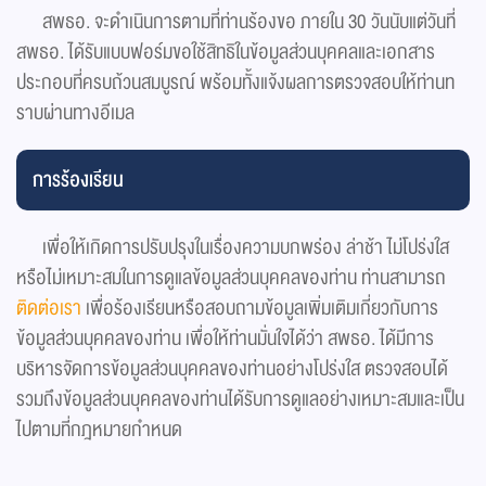
สพธอ. จะดำเนินการตามที่ท่านร้องขอ ภายใน 30 วันนับแต่วันที่
สพธอ. ได้รับแบบฟอร์มขอใช้สิทธิในข้อมูลส่วนบุคคลและเอกสาร
ประกอบที่ครบถ้วนสมบูรณ์ พร้อมทั้งแจ้งผลการตรวจสอบให้ท่านท
ราบผ่านทางอีเมล
การร้องเรียน
เพื่อให้เกิดการปรับปรุงในเรื่องความบกพร่อง ล่าช้า ไม่โปร่งใส
หรือไม่เหมาะสมในการดูแลข้อมูลส่วนบุคคลของท่าน ท่านสามารถ
ติดต่อเรา
เพื่อร้องเรียนหรือสอบถามข้อมูลเพิ่มเติมเกี่ยวกับการ
ข้อมูลส่วนบุคคลของท่าน เพื่อให้ท่านมั่นใจได้ว่า สพธอ. ได้มีการ
บริหารจัดการข้อมูลส่วนบุคคลของท่านอย่างโปร่งใส ตรวจสอบได้
รวมถึงข้อมูลส่วนบุคคลของท่านได้รับการดูแลอย่างเหมาะสมและเป็น
ไปตามที่กฎหมายกำหนด