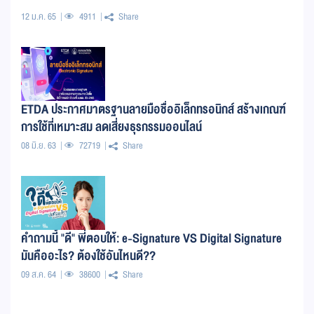
12 ม.ค. 65
4911
Share
ETDA ประกาศมาตรฐานลายมือชื่ออิเล็กทรอนิกส์ สร้างเกณฑ์
การใช้ที่เหมาะสม ลดเสี่ยงธุรกรรมออนไลน์
08 มิ.ย. 63
72719
Share
คำถามนี้ "ดี" พี่ตอบให้: e-Signature VS Digital Signature
มันคืออะไร? ต้องใช้อันไหนดี??
09 ส.ค. 64
38600
Share