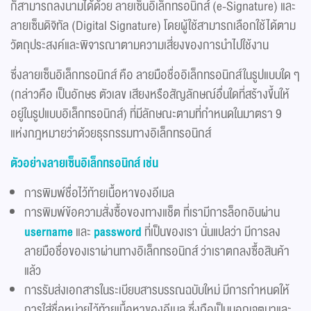
ก็สามารถลงนามได้ด้วย ลายเซ็นอิเล็กทรอนิกส์ (e-Signature) และ
ลายเซ็นดิจิทัล (Digital Signature) โดยผู้ใช้สามารถเลือกใช้ได้ตาม
วัตถุประสงค์และพิจารณาตามความเสี่ยงของการนำไปใช้งาน
ซึ่งลายเซ็นอิเล็กทรอนิกส์ คือ ลายมือชื่ออิเล็กทรอนิกส์ในรูปแบบใด ๆ
(กล่าวคือ เป็นอักษร ตัวเลข เสียงหรือสัญลักษณ์อื่นใดที่สร้างขึ้นให้
อยู่ในรูปแบบอิเล็กทรอนิกส์) ที่มีลักษณะตามที่กำหนดในมาตรา 9
แห่งกฎหมายว่าด้วยธุรกรรมทางอิเล็กทรอนิกส์
ตัวอย่างลายเซ็นอิเล็กทรอนิกส์ เช่น
การพิมพ์ชื่อไว้ท้ายเนื้อหาของอีเมล
การพิมพ์ข้อความสั่งซื้อของทางแช็ต ที่เรามีการล็อกอินผ่าน
username
และ
password
ที่เป็นของเรา นั่นแปลว่า มีการลง
ลายมือชื่อของเราผ่านทางอิเล็กทรอนิกส์ ว่าเราตกลงซื้อสินค้า
แล้ว
การรับส่งเอกสารในระเบียบสารบรรณฉบับใหม่ มีการกำหนดให้
การใส่ชื่อหน่วยไว้ท้ายเนื้อหาของอีเมล ซึ่งถือเป็นบอกเจตนาและ