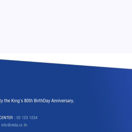
the King's 80th BirthDay Anniversary,
CENTER :
02 123 1234
:
info@etda.or.th