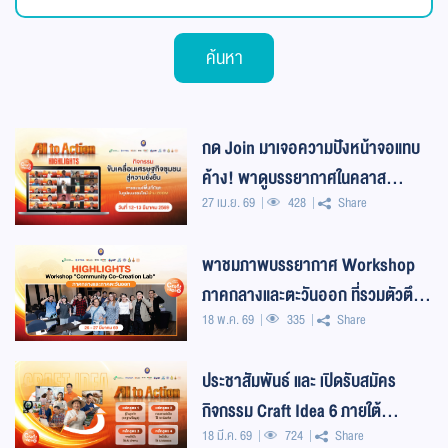
ค้นหา
กด Join มาเจอความปังหน้าจอแทบ
ค้าง! พาดูบรรยากาศในคลาส
27 เม.ย. 69
428
Share
ออนไลน์ ZOOM Workshop บอก
เลยว่าภาคไหนก็สู้ไม่ถอ
พาชมภาพบรรยากาศ Workshop
ภาคกลางและตะวันออก ที่รวมตัวตึง
18 พ.ค. 69
335
Share
วงการ พลังความล้ำเต็มสิบไม่หัก
ประชาสัมพันธ์ และ เปิดรับสมัคร
กิจกรรม Craft Idea 6 ภายใต้
18 มี.ค. 69
724
Share
โครงการ ELDC โดย สำนักงาน