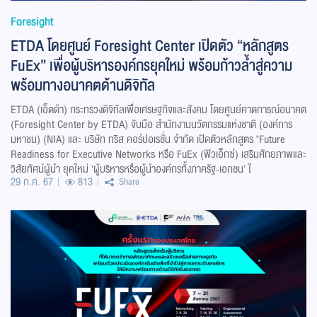
Foresight
ETDA โดยศูนย์ Foresight Center เปิดตัว “หลักสูตร
FuEx” เพื่อผู้บริหารองค์กรยุคใหม่ พร้อมก้าวล้ำสู่ความ
พร้อมทางอนาคตด้านดิจิทัล
ETDA (เอ็ตด้า) กระทรวงดิจิทัลเพื่อเศรษฐกิจและสังคม โดยศูนย์คาดการณ์อนาคต
(Foresight Center by ETDA) จับมือ สำนักงานนวัตกรรมแห่งชาติ (องค์การ
มหาชน) (NIA) และ บริษัท ทริส คอร์ปอเรชั่น จำกัด เปิดตัวหลักสูตร "Future
Readiness for Executive Networks หรือ FuEx (ฟิวเอ็กซ์) เสริมศักยภาพและ
วิสัยทัศน์ผู้นำ ยุคใหม่ ‘ผู้บริหารหรือผู้นำองค์กรทั้งภาครัฐ-เอกชน’ ใ
29 ก.ค. 67
813
Share