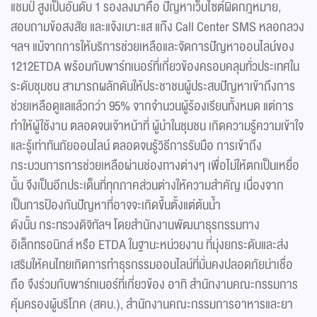
แชมป์ สูงเป็นอันดับ 1 รองลงมาคือ ปัญหาเว็บไซต์ผิดกฎหมาย,
สอบถามข้อสงสัย และแจ้งเบาะแส แก๊ง Call Center SMS หลอกลวง
ฯลฯ แม้จากการให้บริการช่วยเหลือและจัดการปัญหาออนไลน์ของ
1212ETDA พร้อมกับพาร์ทเนอร์ที่เกี่ยวข้องครอบคลุมทั่วประเทศใน
ระดับชุมชน สามารถผลักดันให้ประชาชนผู้ประสบปัญหาเข้าถึงการ
ช่วยเหลือดูแลแล้วกว่า 95% จากจำนวนผู้ร้องเรียนทั้งหมด แต่การ
ทำให้ผู้ใช้งาน ตลอดจนเจ้าหน้าที่ ผู้นำในชุมชน เกิดความรู้ความเข้าใจ
และรู้เท่าทันภัยออนไลน์ ตลอดจนรู้วิธีการรับมือ การเข้าถึง
กระบวนการการช่วยเหลือผ่านช่องทางต่างๆ เพื่อไม่ให้ตกเป็นเหยื่อ
นั้น จึงเป็นอีกประเด็นที่ทุกภาคส่วนต่างให้ความสำคัญ เนื่องจาก
เป็นการป้องกันปัญหาที่อาจจะเกิดขึ้นตั้งแต่ต้นน้ำ
ดังนั้น กระทรวงดิจิทัลฯ โดยสำนักงานพัฒนาธุรกรรมทาง
อิเล็กทรอนิกส์ หรือ ETDA ในฐานะหน่วยงาน ที่มุ่งยกระดับและส่ง
เสริมให้คนไทยเกิดการทำธุรกรรมออนไลน์ที่มั่นคงปลอดภัยน่าเชื่อ
ถือ จึงร่วมกับพาร์ทเนอร์ที่เกี่ยวข้อง อาทิ สำนักงานคณะกรรมการ
คุ้มครองผู้บริโภค (สคบ.), สำนักงานคณะกรรมการอาหารและยา