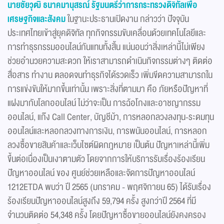
นายชัยวุฒิ ธนาคมานุสรณ์
รัฐมนตรีว่าการกระทรวงดิจิทัลเพื่อ
เศรษฐกิจและสังคม
ในฐานะประธานเปิดงาน กล่าวว่า ปัจจุบัน
ประเทศไทยเข้าสู่ยุคดิจิทัล ทุกกิจกรรมขับเคลื่อนด้วยเทคโนโลยีและ
การทำธุรกรรมออนไลน์กันแทบทั้งสิ้น แน่นอนว่าสิ่งเหล่านี้ไม่เพียง
ช่วยอำนวยความสะดวก ให้เราสามารถดำเนินกิจกรรมต่างๆ ติดต่อ
สื่อสาร ทำงาน ตลอดจนทำธุรกิจได้รวดเร็ว เพิ่มขีดความสามารถใน
การแข่งขันให้มากขึ้นเท่านั้น เพราะสิ่งที่ตามมา คือ ภัยหรือปัญหาที่
แฝงมากับโลกออนไลน์ ไม่ว่าจะเป็น การฉ้อโกงและอาชญากรรม
ออนไลน์, แก๊ง Call Center, บัญชีม้า, การหลอกลวงลงทุน-ระดมทุน
ออนไลน์และหลอกลวงทางการเงิน, การพนันออนไลน์, การหลอก
ลวงซื้อขายสินค้าและเว็บไซต์ผิดกฎหมาย เป็นต้น ปัญหาเหล่านี้เพิ่ม
ขึ้นต่อเนื่องเป็นเงาตามตัว โดยจากการให้บริการรับเรื่องร้องเรียน
ปัญหาออนไลน์ ของ ศูนย์ช่วยเหลือและจัดการปัญหาออนไลน์
1212ETDA พบว่า ปี 2565 (มกราคม - พฤศจิกายน 65) ได้รับเรื่อง
ร้องเรียนปัญหาออนไลน์สูงถึง 59,794 ครั้ง สูงกว่าปี 2564 ที่มี
จำนวนติดต่อ 54,348 ครั้ง โดยปัญหาซื้อขายออนไลน์ยังคงครอง