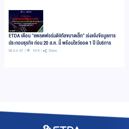
ETDA เตือน “แพลตฟอร์มดิจิทัลขนาดเล็ก” เร่งแจ้งข้อมูลการ
ประกอบธุรกิจ ก่อน 20 ส.ค. นี้ พร้อมโชว์ยอด 1 ปี มีบริการ
แพลตฟอร์มดิจิทัล แจ้งข้อมูลแล้ว 1,487 ราย
08 ส.ค. 67
1514
Share