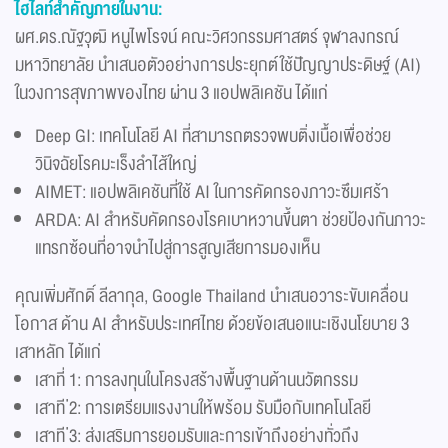
ไฮไลท์สำคัญภายในงาน:
ผศ.ดร.ณัฐวุฒิ หนูไพโรจน์ คณะวิศวกรรมศาสตร์ จุฬาลงกรณ์
มหาวิทยาลัย นำเสนอตัวอย่างการประยุกต์ใช้ปัญญาประดิษฐ์ (AI)
ในวงการสุขภาพของไทย ผ่าน 3 แอปพลิเคชัน ได้แก่
Deep GI: เทคโนโลยี AI ที่สามารถตรวจพบติ่งเนื้อเพื่อช่วย
วินิจฉัยโรคมะเร็งลำไส้ใหญ่
AIMET: แอปพลิเคชันที่ใช้ AI ในการคัดกรองภาวะซึมเศร้า
ARDA: AI สำหรับคัดกรองโรคเบาหวานขึ้นตา ช่วยป้องกันภาวะ
แทรกซ้อนที่อาจนำไปสู่การสูญเสียการมองเห็น
คุณเพิ่มศักดิ์ ลีลากุล, Google Thailand นำเสนอวาระขับเคลื่อน
โอกาส ด้าน AI สำหรับประเทศไทย ด้วยข้อเสนอแนะเชิงนโยบาย 3
เสาหลัก ได้แก่
เสาที่ 1: การลงทุนในโครงสร้างพื้นฐานด้านนวัตกรรม
เสาที ่2: การเตรียมแรงงานให้พร้อม รับมือกับเทคโนโลยี
เสาที ่3: ส่งเสริมการยอมรับและการเข้าถึงอย่างทั่วถึง