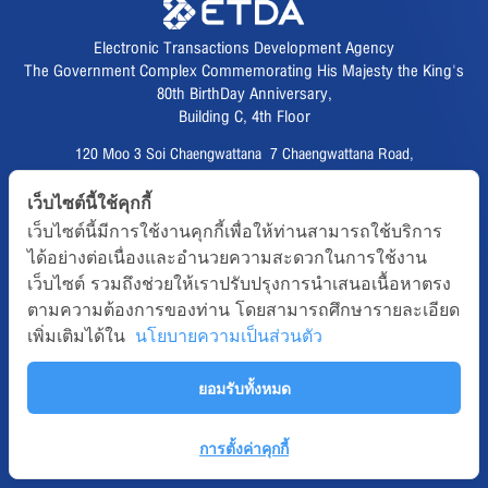
Electronic Transactions Development Agency
The Government Complex Commemorating His Majesty the King's
80th BirthDay Anniversary,
Building C, 4th Floor
120 Moo 3 Soi Chaengwattana 7 Chaengwattana Road,
Thungsonghong,
เว็บไซต์นี้ใช้คุกกี้
Lak Si District, Bangkok 10210
เว็บไซต์นี้มีการใช้งานคุกกี้เพื่อให้ท่านสามารถใช้บริการ
Fax :
02 123 1200
ได้อย่างต่อเนื่องและอำนวยความสะดวกในการใช้งาน
CALL CENTER :
02 123 1234
เว็บไซต์ รวมถึงช่วยให้เราปรับปรุงการนำเสนอเนื้อหาตรง
email :
info@etda.or.th
ตามความต้องการของท่าน โดยสามารถศึกษารายละเอียด
เพิ่มเติมได้ใน
นโยบายความเป็นส่วนตัว
Follows
ยอมรับทั้งหมด
Copyright © 2020, All right reserved.ETDA | Electronic Transactions
Development Agency
Term-of-use
Sitemap
Web Master
การตั้งค่าคุกกี้