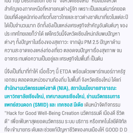
เป็น Top Destination อย่าง “จังหวัดเชียงใหม่” หนึ่งในจังหวัด
สำคัญของภาคเหนือที่หลายคนต่างรู้จัก เพราะเป็นแลนด์มาร์คยอด
นิยมที่ดึงดูดนักท่องเที่ยวทั้งชาวไทยและชาวต่างชาติมาเที่ยวในแต่ละปี
ได้เป็นจำนวนมาก อีกทั้งยังเป็นแหล่งเศรษฐกิจสำคัญอันดับต้นๆ ของ
ประเทศไทยเลยก็ว่าได้ แต่ใครวันนี้จังหวัดเชียงใหม่กลับพบปัญหา
ต่างๆ ทั้งปัญหาในเรื่องของสุขภาวะ จากฝุ่น PM 2.5 ปัญหาด้าน
ความสะอาดของแหล่งท่องเที่ยว ตลอดจนปัญหาเรื่องสุขภาพ จน
อาจกระทบต่อความเป็นอยู่และเศรษฐกิจในพื้นที่ เป็นต้น
นี่จึงเป็นที่มาที่ทำให้ เมื่อเร็วๆ นี้ ETDA พร้อมด้วยพาร์ทเนอร์ภาครัฐ
เอกชน ตลอดจนหน่วยงานท้องถิ่น ในพื้นที่ จังหวัดเชียงใหม่ ได้แก่
สำนักงานนวัตกรรมแห่งชาติ (NIA), สถาบันนโยบายสาธารณะ
มหาวิทยาลัยเชียงใหม่, เทศบาลนครเชียงใหม่, ย่านนวัตกรรมการ
แพทย์สวนดอก (SMID) และ เทคซอส มีเดีย
เดินหน้าจัดกิจกรรม
“Hack for Good Well-Being Creation นวัตกรรมดี เมืองดี ชีวิต
ดี” เพื่อเฟ้นหาสุดยอดนวัตกรรม ระบบ บริการ หรือเทคโนโลยีดิจิทัล
ที่จะเข้ามายกระดับและช่วยแก้ปัญหาชีวิตของคนเมืองให้ GOOD D D