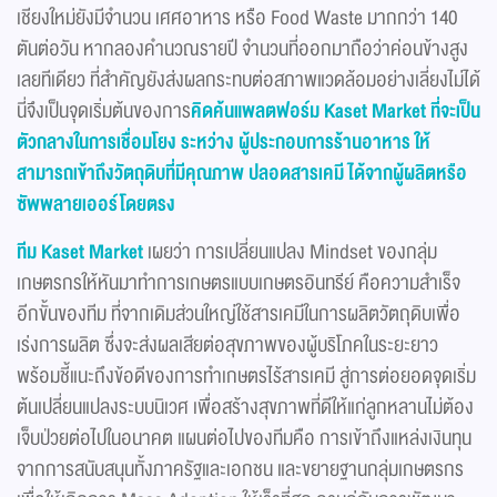
เชียงใหม่ยังมีจำนวน เศศอาหาร หรือ Food Waste มากกว่า 140
ตันต่อวัน หากลองคำนวณรายปี จำนวนที่ออกมาถือว่าค่อนข้างสูง
เลยทีเดียว ที่สำคัญยังส่งผลกระทบต่อสภาพแวดล้อมอย่างเลี่ยงไม่ได้
นี่จึงเป็นจุดเริ่มต้นของการ
คิดค้นแพลตฟอร์ม Kaset Market ที่จะเป็น
ตัวกลางในการเชื่อมโยง ระหว่าง ผู้ประกอบการร้านอาหาร ให้
สามารถเข้าถึงวัตถุดิบที่มีคุณภาพ ปลอดสารเคมี ได้จากผู้ผลิตหรือ
ซัพพลายเออร์โดยตรง
ทีม Kaset Market
เผยว่า การเปลี่ยนแปลง Mindset ของกลุ่ม
เกษตรกรให้หันมาทำการเกษตรแบบเกษตรอินทรีย์ คือความสำเร็จ
อีกขั้นของทีม ที่จากเดิมส่วนใหญ่ใช้สารเคมีในการผลิตวัตถุดิบเพื่อ
เร่งการผลิต ซึ่งจะส่งผลเสียต่อสุขภาพของผู้บริโภคในระยะยาว
พร้อมชี้แนะถึงข้อดีของการทำเกษตรไร้สารเคมี สู่การต่อยอดจุดเริ่ม
ต้นเปลี่ยนแปลงระบบนิเวศ เพื่อสร้างสุขภาพที่ดีให้แก่ลูกหลานไม่ต้อง
เจ็บป่วยต่อไปในอนาคต แผนต่อไปของทีมคือ การเข้าถึงแหล่งเงินทุน
จากการสนับสนุนทั้งภาครัฐและเอกชน และขยายฐานกลุ่มเกษตรกร