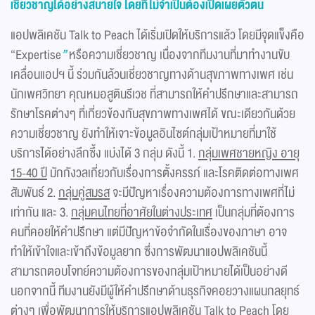
เชี่ยวชาญได้อย่างสบายใจ โดยที่ไม่จำเป็นต้องเปิดเผยตัวตน
แอปพลิเคชัน Talk to Peach ได้เริ่มเปิดให้บริการแล้ว โดยมีจุดแข็งคือ
“Expertise
”
หรือความเชี่ยวชาญ เนื่องจากทีมงานที่มาทำงานขับ
เคลื่อนแอปฯ นี้ ร่วมกันล้วนเชี่ยวชาญทางด้านสุขภาพทางเพศ เช่น
นักเพศวิทยา คุณหมอสูตินรีเวช ที่สามารถให้คำปรึกษาและสามารถ
รักษาโรคต่างๆ ที่เกี่ยวข้องกับสุขภาพทางเพศได้ ขณะเดียวกันด้วย
ความเชี่ยวชาญ ยังทำให้เจาะข้อมูลอินไซต์กลุ่มเป้าหมายที่มาใช้
บริการได้อย่างลึกซึ้ง แบ่งได้ 3 กลุ่ม ดังนี้ 1.
กลุ่มเพศชายหญิง อายุ
15-40 ปี
มักกังวลเกี่ยวกับเรื่องการตั้งครรภ์ และโรคติดต่อทางเพศ
สัมพันธ์ 2.
กลุ่มคู่สมรส
จะมีปัญหาเรื่องความต้องการทางเพศที่ไม่
เท่ากัน และ 3.
กลุ่มคนไทยที่อาศัยในต่างประเทศ
เป็นกลุ่มที่ต้องการ
คนที่คอยให้คำปรึกษา แต่มีปัญหาข้อจำกัดในเรื่องของภาษา อาจ
ทำให้เข้าใจและเข้าถึงข้อมูลยาก ซึ่งการพัฒนาแอปพลิเคชันนี้
สามารถตอบโจทย์ความต้องการของกลุ่มเป้าหมายได้เป็นอย่างดี
นอกจากนี้ ทีมงานยังมีผู้ให้คำปรึกษาด้านธุรกิจคอยวางแผนกลยุทธ์
ต่างๆ เพื่อพัฒนาการให้บริการแอปพลิเคชัน Talk to Peach โดย