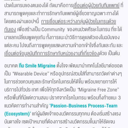
ปวดไมเกรนของตนเองได้ ถัดมาคือการ
เชื่อมต่อผู้ป่วยกับทีมแพทย์
ที่
สามารถพูดคุยและทำการรักษากับแพทย์ผู้เชี่ยวชาญเฉพาะทางได้
โดยตรงผ่านแอปฯนี้
การเชื่อมต่อระหว่างกลุ่มผู้ป่วยไมเกรนด้วย
กันเอง
เพื่อสร้างเป็น Community ของคนปวดศีรษะไมเกรน ที่จะได้
มาแลกเปลี่ยนพูดคุยกัน ทั้งการแนะนำวิธีการดูแลตัวเองในฉบับของ
แต่ละคน ไปจนถึงการพูดคุยแสดงความเข้าอกเข้าใจซึ่งกันและกัน และ
เชื่อมต่อข้อมูลบันทึกการรักษากับหน่วยงานที่เกี่ยวข้อง
ด้วย เป็นต้น
อนาคต
ทีม Smile Migraine
ตั้งใจจะพัฒนานำเทคโนโลยีมาต่อยอด
เป็น
“
Wearable Device” หรืออุปกรณ์สวมใส่ที่สามารถวัดค่าต่างๆ
ในการช่วยควบคุมและรักษาโรคไมเกรนให้ดีขึ้น พร้อมขยายการให้
บริการไปทั่วประเทศ เพื่อให้ทุกจังหวัดเป็น
“
Migraine Free Zone”
หรือพื้นที่ที่มีแต่ความสงบ ปราศจากโรคไมเกรน พร้อมทิ้งท้ายแนะ 3
แนวคิดการทำงานสำคัญ
‘Passion-Business Process-Team
(Ecosystem)’
แก่ผู้ผลิตเจ้าของนวัตกรรมทุกคน ต้องเริ่มสร้างแรง
บันดาลใจ เซตเป้าหมายที่ต้องการสร้างนวัตกรรมขึ้นมาให้ชัดเจน