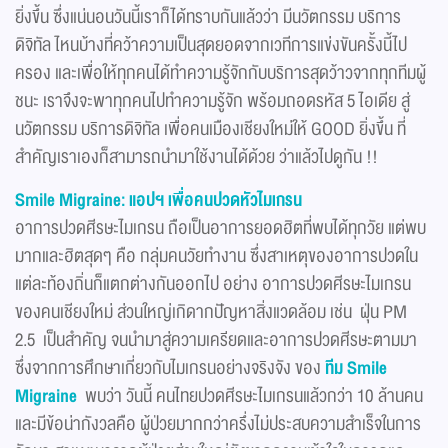
ยิ่งขึ้น ซึ่งแน่นอนวันนี้เราก็ได้ทราบกันแล้วว่า มีนวัตกรรม บริการ
ดิจิทัล ไหนบ้างที่คว้าความเป็นสุดยอดจากเวทีการแข่งขันครั้งนี้ไป
ครอง และเพื่อให้ทุกคนได้ทำความรู้จักกับบริการสุดว้าวจากทุกทีมผู้
ชนะ เราจึงจะพาทุกคนไปทำความรู้จัก พร้อมถอดรหัส 5 ไอเดีย สู่
นวัตกรรม บริการดิจิทัล เพื่อคนเมืองเชียงใหม่ให้ GOOD ยิ่งขึ้น ที่
สำคัญเราเองก็สามารถนำมาใช้งานได้ด้วย ว่าแล้วไปดูกัน !!
Smile Migraine: แอปฯ เพื่อคนปวดหัวไมเกรน
อาการปวดศีรษะไมเกรน ถือเป็นอาการยอดฮิตที่พบได้ทุกวัย แต่พบ
มากและฮิตสุดๆ คือ กลุ่มคนวัยทำงาน ซึ่งสาเหตุของอาการปวดใน
แต่ละท้องถิ่นก็แตกต่างกันออกไป อย่าง อาการปวดศีรษะไมเกรน
ของคนเชียงใหม่ ส่วนใหญ่เกิดากปัญหาสิ่งแวดล้อม เช่น ฝุ่น PM
2.5 เป็นสำคัญ จนนำมาสู่ความเครียดและอาการปวดศีรษะตามมา
ซึ่งจากการศึกษาเกี่ยวกับไมเกรนอย่างจริงจัง ของ
ทีม Smile
Migraine
พบว่า วันนี้ คนไทยปวดศีรษะไมเกรนแล้วกว่า 10 ล้านคน
และมีข้อน่ากังวลคือ ผู้ป่วยมากกว่าครึ่งไม่ประสบความสำเร็จในการ