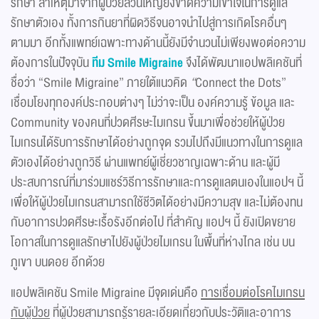
รักษา สาเหตุมาจากผู้ป่วยส่วนใหญ่ยังขาดความเข้าใจในการดูแล
รักษาตัวเอง ทั้งการกินยาที่ผิดวิธีจนอาจนำไปสู่การเกิดโรคอื่นๆ
ตามมา อีกทั้งแพทย์เฉพาะทางด้านนี้ยังมีจำนวนไม่เพียงพอต่อความ
ต้องการในปัจจุบัน
ทีม Smile Migraine
จึงได้พัฒนาแอปพลิเคชันที่
ชื่อว่า “Smile Migraine” ภายใต้แนวคิด
“
Connect the Dots”
เชื่อมโยงทุกองค์ประกอบต่างๆ ไม่ว่าจะเป็น องค์ความรู้ ข้อมูล และ
Community ของคนที่ปวดศีรษะไมเกรน ขึ้นมาเพื่อช่วยให้ผู้ป่วย
ไมเกรนได้รับการรักษาได้อย่างถูกจุด รวมไปถึงมีแนวทางในการดูแล
ตัวเองได้อย่างถูกวิธี ผ่านแพทย์ผู้เชี่ยวชาญเฉพาะด้าน และผู้มี
ประสบการณ์ที่มาร่วมแชร์วิธีการรักษาและการดูแลตนเองในแอปฯ นี้
เพื่อให้ผู้ป่วยไมเกรนสามารถใช้ชีวิตได้อย่างมีความสุข และไม่ต้องทน
กับอาการปวดศีรษะเรื้อรังอีกต่อไป ที่สำคัญ แอปฯ นี้ ยังเปิดขยาย
โอกาสในการดูแลรักษาไปยังผู้ป่วยไมเกรน ในพื้นที่ห่างไกล เช่น บน
ภูเขา บนดอย อีกด้วย
แอปพลิเคชัน Smile Migraine มีจุดเด่นคือ
การเชื่อมต่อโรคไมเกรน
กับผู้ป่วย
ที่ผู้ป่วยสามารถรู้รายละเอียดเกี่ยวกับประวัติและอาการ