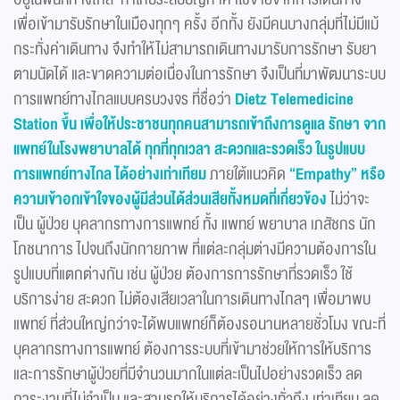
เพื่อเข้ามารับรักษาในเมืองทุกๆ ครั้ง อีกทั้ง ยังมีคนบางกลุ่มที่ไม่มีแม้
กระทั่งค่าเดินทาง จึงทำให้ไม่สามารถเดินทางมารับการรักษา รับยา
ตามนัดได้ และขาดความต่อเนื่องในการรักษา จึงเป็นที่มาพัฒนาระบบ
การแพทย์ทางไกลแบบครบวงจร ที่ชื่อว่า
Dietz Telemedicine
Station ขึ้น เพื่อให้ประชาชนทุกคนสามารถเข้าถึงการดูแล รักษา จาก
แพทย์ในโรงพยาบาลได้ ทุกที่ทุกเวลา สะดวกและรวดเร็ว ในรูปแบบ
การแพทย์ทางไกล ได้อย่างเท่าเทียม
ภายใต้แนวคิด
“Empathy” หรือ
ความเข้าอกเข้าใจของผู้มีส่วนได้ส่วนเสียทั้งหมดที่เกี่ยวข้อง
ไม่ว่าจะ
เป็น ผู้ป่วย บุคลากรทางการแพทย์ ทั้ง แพทย์ พยาบาล เภสัชกร นัก
โภชนาการ ไปจนถึงนักกายภาพ ที่แต่ละกลุ่มต่างมีความต้องการใน
รูปแบบที่แตกต่างกัน เช่น ผู้ป่วย ต้องการการรักษาที่รวดเร็ว ใช้
บริการง่าย สะดวก ไม่ต้องเสียเวลาในการเดินทางไกลๆ เพื่อมาพบ
แพทย์ ที่ส่วนใหญ่กว่าจะได้พบแพทย์ก็ต้องรอนานหลายชั่วโมง ขณะที่
บุคลากรทางการแพทย์ ต้องการระบบที่เข้ามาช่วยให้การให้บริการ
และการรักษาผู้ป่วยที่มีจำนวนมากในแต่ละเป็นไปอย่างรวดเร็ว ลด
ภาระงานที่ไม่จำเป็น และสามรถให้บริการได้อย่างทั่วถึง เท่าเทียม ลด