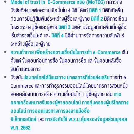
Model of trust in
E-Commerce
หรือ
(MoTEC)
กล่าวถึง
ปัจจัยที่ส่งผลต่อความเชื่อมั่นใน 4 มิติ ได้แก่
มิติที่ 1
มิติที่เกิดขึ้น
ก่อนการมีปฏิสัมพันธ์ระหว่างผู้ซื้อและผู้ขาย
มิติที่ 2
มิติการเชื่อม
โยงระหว่างผู้ซื้อและผู้ขาย
มิติที่ 3
มิติด้านข้อมูลที่เกิดขึ้นเมื่อผู้ซื้อ
เริ่มสำรวจเว็บไซต์ และ
มิติที่ 4
มิติด้านการจัดการความสัมพันธ์
ระหว่างผู้ซื้อและผู้ขาย
ความท้าทาย เพื่อสร้างความเชื่อมั่นในการทำ e-Commerce
เริ่ม
ตั้งแต่ ขั้นตอนก่อนการซื้อ ขั้นตอนการซื้อ และขั้นตอนหลังซื้อ
สินค้าและบริการ
ปัจจุบัน
ประเทศไทยได้มีแนวทาง มาตรการที่ช่วยส่งเสริม
การทำ e-
Commerce และการทำธุรกรรมออนไลน์ โดยมาตรการส่วนหนึ่ง
สอดคล้องกับการสร้างความเชื่อมั่นให้แก่ผู้ซื้อผู้ขาย เช่น
การ
ออกเครื่องหมายรับรองผู้ขายออนไลน์
การคุ้มครองผู้บริโภคทาง
ออนไลน์
การออกแนวทางการลงลายมือชื่อ
อิเล็กทรอนิกส์
และ
การบังคับใช้ พ.ร.บ.คุ้มครองข้อมูลส่วนบุคคล
พ.ศ.
2562