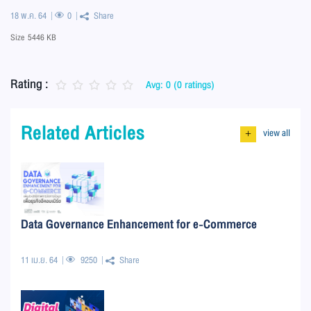
18 พ.ค. 64
0
Share
Size
5446 KB
Rating :
Avg: 0 (0 ratings)
Related Articles
view all
+
Data Governance Enhancement for e-Commerce
11 เม.ย. 64
9250
Share