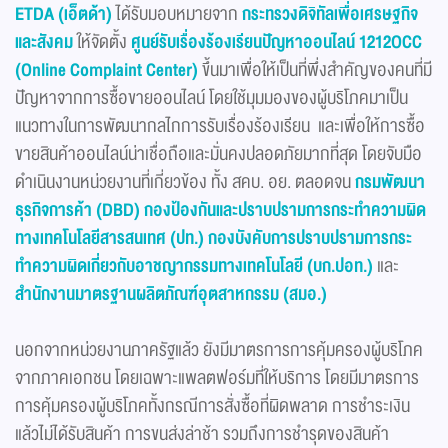
ETDA (เอ็ตด้า)
ได้รับมอบหมายจาก
กระทรวงดิจิทัลเพื่อเศรษฐกิจ
และสังคม
ให้จัดตั้ง
ศูนย์รับเรื่องร้องเรียนปัญหาออนไลน์
1212OCC
(Online Complaint Center)
ขึ้นมาเพื่อให้เป็นที่พึ่งสำคัญของคนที่มี
ปัญหาจากการซื้อขายออนไลน์ โดยใช้มุมมองของผู้บริโภคมาเป็น
แนวทางในการพัฒนากลไกการรับเรื่องร้องเรียน และเพื่อให้การซื้อ
ขายสินค้าออนไลน์น่าเชื่อถือและมั่นคงปลอดภัยมากที่สุด โดยจับมือ
ดำเนินงานหน่วยงานที่เกี่ยวข้อง ทั้ง สคบ. อย. ตลอดจน
กรมพัฒนา
ธุรกิจการค้า
(DBD) กองป้องกันและปราบปรามการกระทำความผิด
ทางเทคโนโลยีสารสนเทศ (ปท.) กองบังคับการปราบปรามการกระ
ทำความผิดเกี่ยวกับอาชญากรรมทางเทคโนโลยี (บก.ปอท.)
และ
สำนักงานมาตรฐานผลิตภัณฑ์อุตสาหกรรม (สมอ.
)
นอกจากหน่วยงานภาครัฐแล้ว ยังมีมาตรการการคุ้มครองผู้บริโภค
จากภาคเอกชน โดยเฉพาะแพลตฟอร์มที่ให้บริการ โดยมีมาตรการ
การคุ้มครองผู้บริโภคทั้งกรณีการสั่งซื้อที่ผิดพลาด การชำระเงิน
แล้วไม่ได้รับสินค้า การขนส่งล่าช้า รวมถึงการชำรุดของสินค้า