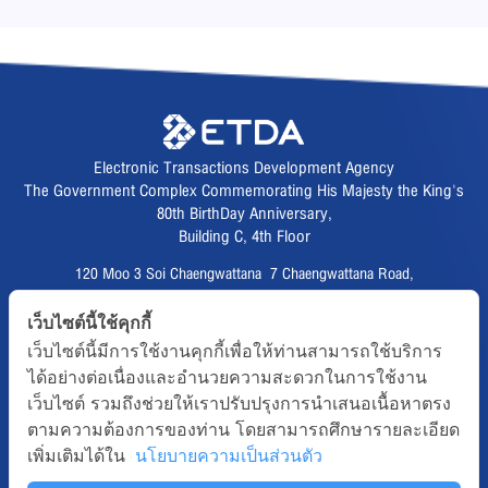
Electronic Transactions Development Agency
The Government Complex Commemorating His Majesty the King's
80th BirthDay Anniversary,
Building C, 4th Floor
120 Moo 3 Soi Chaengwattana 7 Chaengwattana Road,
Thungsonghong,
เว็บไซต์นี้ใช้คุกกี้
Lak Si District, Bangkok 10210
เว็บไซต์นี้มีการใช้งานคุกกี้เพื่อให้ท่านสามารถใช้บริการ
Fax :
02 123 1200
ได้อย่างต่อเนื่องและอำนวยความสะดวกในการใช้งาน
CALL CENTER :
02 123 1234
เว็บไซต์ รวมถึงช่วยให้เราปรับปรุงการนำเสนอเนื้อหาตรง
email :
info@etda.or.th
ตามความต้องการของท่าน โดยสามารถศึกษารายละเอียด
เพิ่มเติมได้ใน
นโยบายความเป็นส่วนตัว
Follows