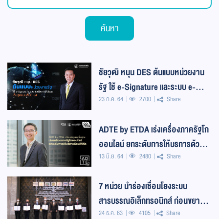
ค้นหา
ชัยวุฒิ หนุน DES ต้นแบบหน่วยงาน
รัฐ ใช้ e-Signature และระบบ e-
23 ก.ค. 64
2700
Share
Saraban เต็มรูปแบบ สิ้นปี 64
ADTE by ETDA เร่งเครื่องภาครัฐโก
ออนไลน์ ยกระดับการให้บริการด้วย
13 มิ.ย. 64
2480
Share
ดิจิทัล
7 หน่วย นำร่องเชื่อมโยงระบบ
สารบรรณอิเล็กทรอนิกส์ ก่อนขยายสู่
24 ธ.ค. 63
4105
Share
ทุกหน่วยงานภาครัฐ มุ่งสู่รัฐบาล