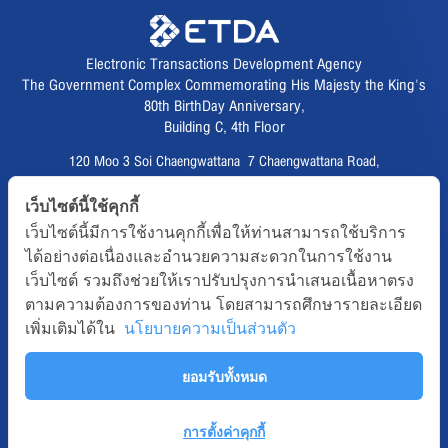
Electronic Transactions Development Agency
The Government Complex Commemorating His Majesty the King's
80th BirthDay Anniversary,
Building C, 4th Floor
120 Moo 3 Soi Chaengwattana 7 Chaengwattana Road,
Thungsonghong,
เว็บไซต์นี้ใช้คุกกี้
Lak Si District, Bangkok 10210
เว็บไซต์นี้มีการใช้งานคุกกี้เพื่อให้ท่านสามารถใช้บริการ
Fax :
02 123 1200
ได้อย่างต่อเนื่องและอำนวยความสะดวกในการใช้งาน
CALL CENTER :
02 123 1234
เว็บไซต์ รวมถึงช่วยให้เราปรับปรุงการนำเสนอเนื้อหาตรง
email :
info@etda.or.th
ตามความต้องการของท่าน โดยสามารถศึกษารายละเอียด
เพิ่มเติมได้ใน
นโยบายความเป็นส่วนตัว
Follows
ยอมรับทั้งหมด
Copyright © 2020, All right reserved.ETDA | Electronic Transactions
Development Agency
Term-of-use
Sitemap
Web Master
การตั้งค่าคุกกี้