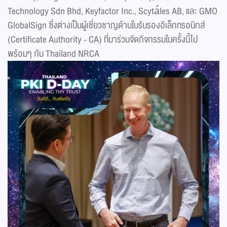
Technology Sdn Bhd, Keyfactor Inc., Scytáles AB, และ GMO
GlobalSign ซึ่งต่างเป็นผู้เชี่ยวชาญด้านใบรับรองอิเล็กทรอนิกส์
(Certificate Authority - CA) ที่มาร่วมจัดกิจกรรมในครั้งนี้ไป
พร้อมๆ กับ Thailand NRCA