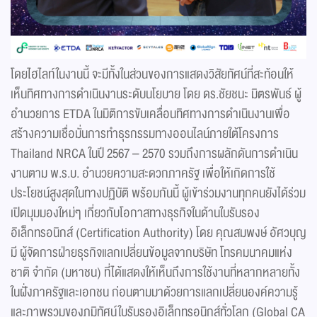
โดยไฮไลท์ในงานนี้ จะมีทั้งในส่วนของการแสดงวิสัยทัศน์ที่สะท้อนให้
เห็นทิศทางการดำเนินงานระดับนโยบาย โดย ดร.ชัยชนะ มิตรพันธ์ ผู้
อำนวยการ ETDA ในมิติการขับเคลื่อนทิศทางการดำเนินงานเพื่อ
สร้างความเชื่อมั่นการทำธุรกรรมทางออนไลน์ภายใต้โครงการ
Thailand NRCA ในปี 2567 – 2570 รวมถึงการผลักดันการดำเนิน
งานตาม พ.ร.บ. อำนวยความสะดวกภาครัฐ เพื่อให้เกิดการใช้
ประโยชน์สูงสุดในทางปฏิบัติ พร้อมกันนี้ ผู้เข้าร่วมงานทุกคนยังได้ร่วม
เปิดมุมมองใหม่ๆ เกี่ยวกับโอกาสทางธุรกิจในด้านใบรับรอง
อิเล็กทรอนิกส์ (Certification Authority) โดย คุณสมพงษ์ อัศวบุญ
มี ผู้จัดการฝ่ายธุรกิจแลกเปลี่ยนข้อมูลจากบริษัท โทรคมนาคมแห่ง
ชาติ จำกัด (มหาชน) ที่ได้แสดงให้เห็นถึงการใช้งานที่หลากหลายทั้ง
ในฝั่งภาครัฐและเอกชน ก่อนตามมาด้วยการแลกเปลี่ยนองค์ความรู้
และภาพรวมของภูมิทัศน์ใบรับรองอิเล็กทรอนิกส์ทั่วโลก (Global CA