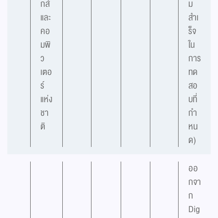
กส์
ม
และ
สำเ
คอ
ร็จ
มพิ
ใน
ว
การ
เตอ
ทด
ร์
สอ
แห่ง
บที่
ชา
กำ
ติ
หน
ด)
ออ
กจา
ก
Dig