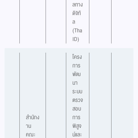
ลทาง
ดิจิทั
ล
(Tha
ID)
โครง
การ
พัฒ
นา
ระบบ
ตรวจ
สอบ
สำนักง
การ
าน
พิสูจ
คณะ
น์และ