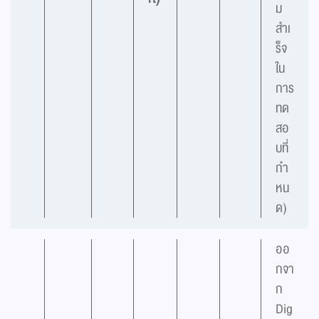
ม
สำเ
ร็จ
ใน
การ
ทด
สอ
บที่
กำ
หน
ด)
ออ
กจา
ก
Dig