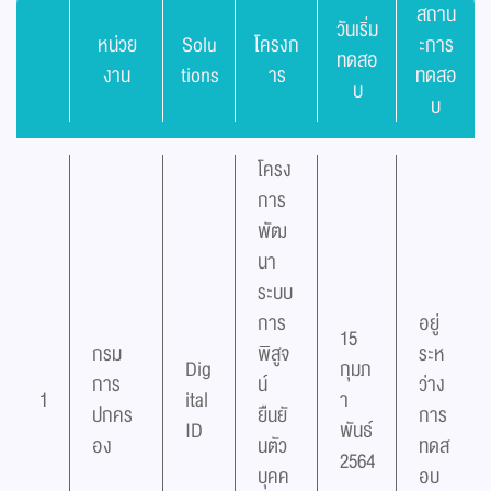
สถาน
วันเริ่ม
หน่วย
Solu
โครงก
ะการ
ทดสอ
งาน
tions
าร
ทดสอ
บ
บ
โครง
การ
พัฒ
นา
ระบบ
การ
อยู่
15
กรม
พิสูจ
ระห
Dig
กุมภ
การ
น์
ว่าง
1
ital
า
ปกคร
ยืนยั
การ
ID
พันธ์
อง
นตัว
ทดส
2564
บุคค
อบ