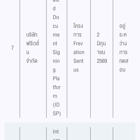
d
Do
cu
โครง
อยู่
บริษัท
me
การ
2
ระห
ฟรีเวชั่
nt
Frev
มิถุน
ว่าง
7
น
Sig
ation
ายน
การ
จำกัด
nin
Sent
2569
ทดส
g
us
อบ
Pla
tfor
m
(ID
SP)
Int