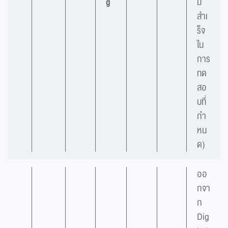
g
ม
สำเ
ร็จ
ใน
การ
ทด
สอ
บที่
กำ
หน
ด)
ออ
กจา
ก
Dig