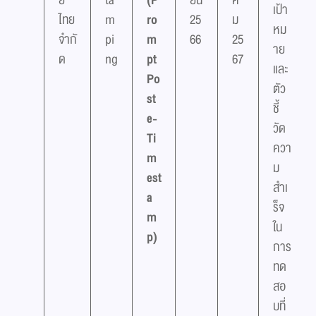
ย์
ta
(P
ยน
ค
เป้า
ไทย
m
ro
25
ม
หม
จำกั
pi
m
66
25
าย
ด
ng
pt
67
และ
Po
ตัว
st
ชี้
e-
วัด
Ti
ควา
m
ม
est
สำเ
a
ร็จ
m
ใน
p)
การ
ทด
สอ
บที่