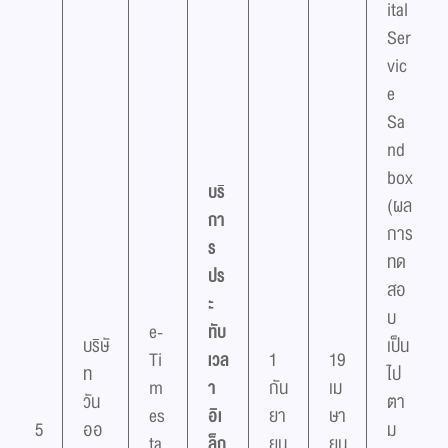
ital
Ser
vic
e
Sa
nd
box
บริ
(ผล
กา
การ
ร
ทด
ปร
สอ
ะ
บ
e-
ทับ
บริษั
เป็น
Ti
เวล
1
19
ท
ไป
m
า
กัน
เม
วัน
ตา
es
อิเ
ยา
ษา
5
ออ
ม
ta
ล็ก
ยน
ยน