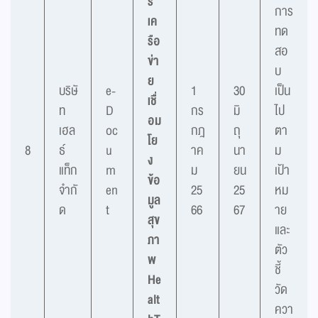
ร
การ
เค
ทด
รือ
สอ
ข่า
บ
ย
บริษั
e-
1
30
เป็น
เชื่
ท
D
กร
มิ
ไป
อม
เฮล
oc
กฎ
ถุ
ตา
โย
8
ธ์
u
าค
นา
ม
ง
แท็ก
m
ม
ยน
เป้า
ข้อ
จำกั
en
25
25
หม
มูล
ด
t
66
67
าย
สุข
และ
ภา
ตัว
พ
ชี้
He
วัด
alt
ควา