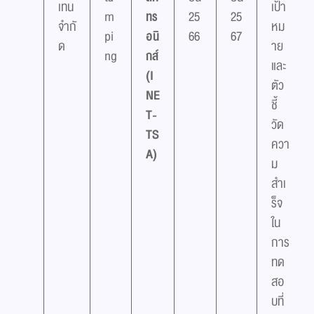
เทน
เป้า
m
ทร
25
25
จำกั
หม
pi
อนิ
66
67
ด
าย
ng
กส์
และ
(I
ตัว
NE
ชี้
T-
วัด
TS
ควา
A)
ม
สำเ
ร็จ
ใน
การ
ทด
สอ
บที่