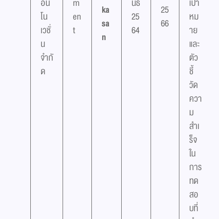
อิน
m
นธ์
เป้า
ka
25
โน
en
25
หม
sa
66
เวชั่
t
64
าย
n
น
และ
จำกั
ตัว
ด
ชี้
วัด
ควา
ม
สำเ
ร็จ
ใน
การ
ทด
สอ
บที่