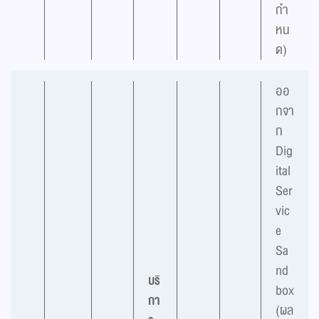
กำ
หน
ด)
ออ
กจา
ก
Dig
ital
Ser
vic
e
Sa
nd
บริ
box
กา
(ผล