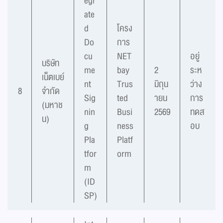
egr
ate
d
โครง
Do
การ
cu
NET
อยู่
บริษัท
me
bay
2
ระห
เน็ตเบย์
nt
Trus
มิถุน
ว่าง
8
จำกัด
Sig
ted
ายน
การ
(มหาช
nin
Busi
2569
ทดส
น)
g
ness
อบ
Pla
Platf
tfor
orm
m
(ID
SP)