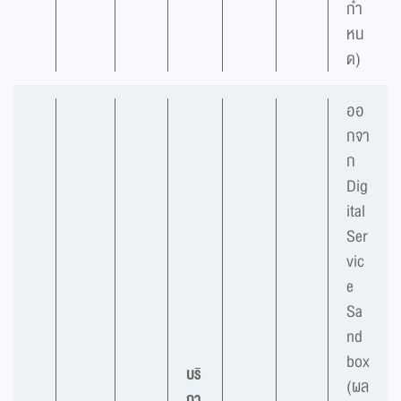
กำ
หน
ด)
ออ
กจา
ก
Dig
ital
Ser
vic
e
Sa
nd
box
บริ
(ผล
กา