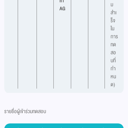
hT
ม
AG
สำเ
ร็จ
ใน
การ
ทด
สอ
บที่
กำ
หน
ด)
รายชื่อผู้เข้าร่วมทดสอบ