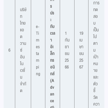
การ
ร
บริษั
ทด
ปร
ท
สอ
ะ
ไทย
บ
e-
ทับ
แอ
เป็น
Ti
เวล
1
19
ด
ไป
m
า
กัน
เม
วาน
ตา
es
อิเ
ยา
ษา
6
ซ์
ม
ta
ล็ก
ยน
ยน
อิน
เป้า
m
ทร
25
25
โน
หม
pi
อนิ
66
67
เวชั่
าย
ng
กส์
น
และ
(A
จำกั
ตัว
dv
ด
ชี้
an
วัด
ce
ควา
rt)