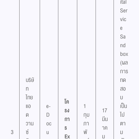
ital
Ser
vic
e
Sa
nd
box
(ผล
การ
บริษั
ทด
ท
สอ
ไทย
บ
โค
แอ
e-
1
เป็น
รง
17
ด
D
กุม
ไป
กา
มีน
วาน
oc
ภา
ตา
ร
าค
3
ซ์
u
พั
ม
Ex
ม