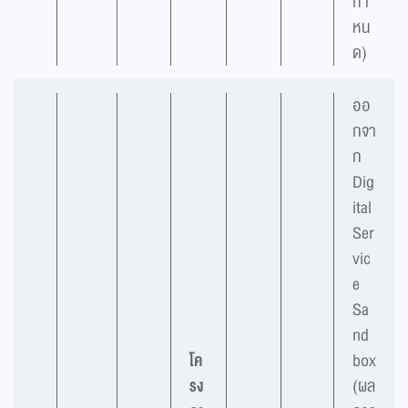
กำ
หน
ด)
ออ
กจา
ก
Dig
ital
Ser
vic
e
Sa
nd
โค
box
รง
(ผล