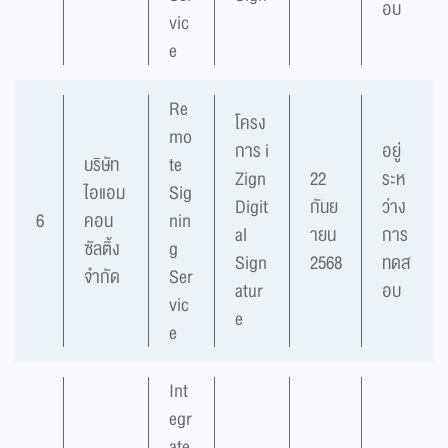
อบ
vic
e
Re
โครง
mo
การ i
อยู่
บริษัท
te
Zign
22
ระห
ไอแอม
Sig
Digit
กันย
ว่าง
6
คอน
nin
al
ายน
การ
ซัลติ้ง
g
Sign
2568
ทดส
จำกัด
Ser
atur
อบ
vic
e
e
Int
egr
ate