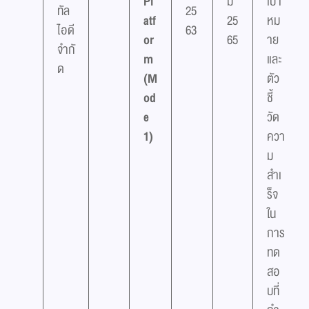
Pl
ม
เป้า
ทัล
25
atf
25
หม
ไอดี
63
or
65
าย
จำกั
m
และ
ด
(M
ตัว
od
ชี้
e
วัด
1)
ควา
ม
สำเ
ร็จ
ใน
การ
ทด
สอ
บที่