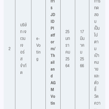
กา
การ
ร
ทด
JD
สอ
ID
บ
บริษั
Pl
เป็น
ท เจ
25
17
atf
ไป
เวน
e-
มก
มีน
or
ตา
เจ
Vo
รา
าค
2
m/
ม
อร์
tin
คม
ม
Th
เป้า
ส
g
25
25
ail
หม
จำกั
64
66
an
าย
ด
d
และ
AG
ตัว
M
ชี้
Vo
วัด
tin
ควา