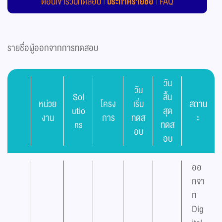
ตอนเข้าร่วมทดสอบ
|
ประกาศรายชื่อ
|
FAQ
รายชื่อผู้ออกจากการทดสอบ
วัน
วัน
Sol
สิ้น
หน่วย
โครง
เริ่ม
สถาน
utio
สุด
งาน
การ
ทดส
ะ
ns
ทดส
อบ
อบ
ออ
กจา
ก
Dig