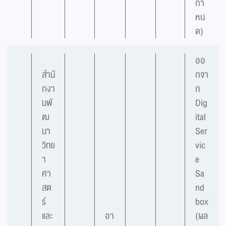
กำ
หน
ด)
ออ
สำนั
กจา
กงา
ก
นพั
Dig
ฒ
ital
นา
Ser
วิทย
vic
า
e
ศา
Sa
สต
nd
ร์
box
และ
อา
(ผล