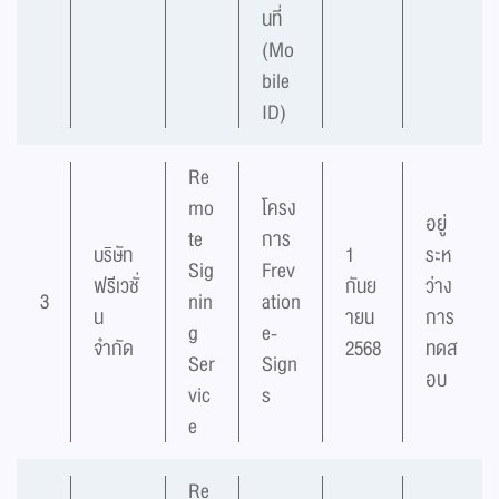
นที่
(Mo
bile
ID)
Re
mo
โครง
อยู่
te
การ
บริษัท
1
ระห
Sig
Frev
ฟรีเวชั่
กันย
ว่าง
3
nin
ation
น
ายน
การ
g
e-
จำกัด
2568
ทดส
Ser
Sign
อบ
vic
s
e
Re