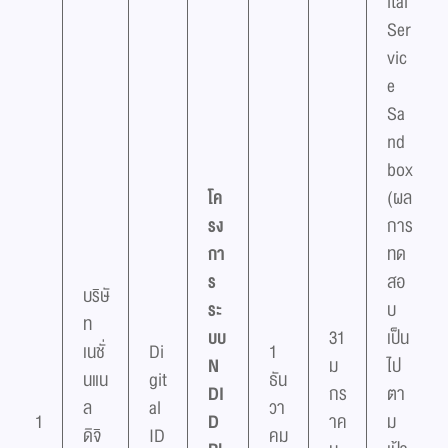
ital
Ser
vic
e
Sa
nd
box
โค
(ผล
รง
การ
กา
ทด
ร
สอ
บริษั
ระ
บ
ท
บบ
31
เป็น
เนชั่
Di
1
N
ม
ไป
นแน
git
ธัน
DI
กร
ตา
ล
al
วา
1
D
าค
ม
ดิจิ
ID
คม