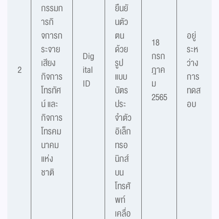
กรรมก
ยืนยั
ารกิ
นตัว
จการก
ตน
อยู่
18
ระจาย
ด้วย
ระห
Dig
กรก
เสียง
รูป
ว่าง
2
ital
ฎาค
กิจการ
แบบ
การ
ID
ม
โทรทัศ
บัตร
ทดส
2565
น์ และ
ประ
อบ
กิจการ
จำตัว
โทรคม
อิเล็ก
นาคม
ทรอ
แห่ง
นิกส์
ชาติ
บน
โทรศั
พท์
เคลื่อ