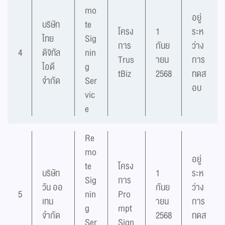
mo
อยู่
บริษัท
te
โครง
1
ระห
ไทย
Sig
การ
กันย
ว่าง
4
ดิจิทัล
nin
Trus
ายน
การ
ไอดี
g
tBiz
2568
ทดส
จำกัด
Ser
อบ
vic
e
Re
mo
อยู่
te
โครง
บริษัท
1
ระห
Sig
การ
วัน ออ
กันย
ว่าง
5
nin
Pro
เทน
ายน
การ
g
mpt
จำกัด
2568
ทดส
Ser
Sign