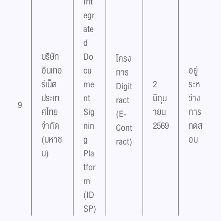
Int
egr
ate
d
บริษัท
Do
โครง
อินเทอ
cu
อยู่
การ
ร์เน็ต
me
2
ระห
Digit
ประเท
nt
มิถุน
ว่าง
ract
9
ศไทย
Sig
ายน
การ
(E-
จำกัด
nin
2569
ทดส
Cont
(มหาช
g
อบ
ract)
น)
Pla
tfor
m
(ID
SP)