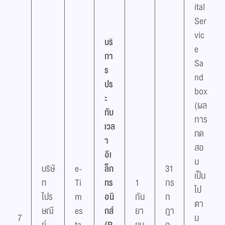
ital
Ser
vic
บริ
e
กา
Sa
ร
nd
ปร
box
ะ
(ผล
ทับ
การ
เวล
ทด
า
สอ
อิเ
บ
บริษั
e-
ล็ก
31
เป็น
ท
Ti
ทร
1
กร
ไป
ไปร
m
อนิ
กัน
ก
ตา
ษณี
es
กส์
ยา
ฎา
7
ม