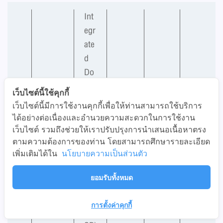
Int
egr
ate
d
Do
cu
อยู่
บริษัท
โครง
เว็บไซต์นี้ใช้คุกกี้
me
2
ระห
ไทย
การ
เว็บไซต์นี้มีการใช้งานคุกกี้เพื่อให้ท่านสามารถใช้บริการ
1
nt
มิถุน
ว่าง
ได้อย่างต่อเนื่องและอำนวยความสะดวกในการใช้งาน
ดิจิทัล
Pro
0
Sig
ายน
การ
เว็บไซต์ รวมถึงช่วยให้เราปรับปรุงการนำเสนอเนื้อหาตรง
ไอดี
mpt
nin
2569
ทดส
ตามความต้องการของท่าน โดยสามารถศึกษารายละเอียด
จำกัด
Sign
เพิ่มเติมได้ใน
นโยบายความเป็นส่วนตัว
g
อบ
Pla
ยอมรับทั้งหมด
tfor
m
การตั้งค่าคุกกี้
(ID