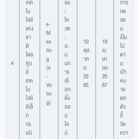
เทค
รย
การ
โน
ะ
ทด
โลยี
โห
สอ
e-
แห่ง
วต
บ
M
ชา
:
เป็น
ee
10
19
ติ
ระ
ไป
tin
ตุล
เม
โดย
บ
ตา
g
าค
ษา
4
ศูน
บก
ม
(e
ม
ยน
ย์
าร
เป้า
-
25
25
เทค
เลื
หม
Vo
65
67
โน
อก
าย
tin
โลยี
ตั้ง
และ
g​)
อิเล็
ออ
ตัว
ก
น
ชี้
ทร
ไล
วัด
อนิ
น์
ควา