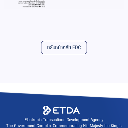
กลับหน้าหลัก EDC
Electronic Transactions Development Agency
The Government Complex Commemorating His Majesty the King's