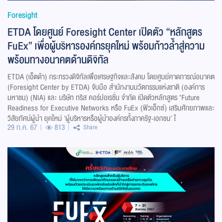
Foresight
ETDA โดยศูนย์ Foresight Center เปิดตัว “หลักสูตร
FuEx” เพื่อผู้บริหารองค์กรยุคใหม่ พร้อมก้าวล้ำสู่ความ
พร้อมทางอนาคตด้านดิจิทัล
ETDA (เอ็ตด้า) กระทรวงดิจิทัลเพื่อเศรษฐกิจและสังคม โดยศูนย์คาดการณ์อนาคต
(Foresight Center by ETDA) จับมือ สำนักงานนวัตกรรมแห่งชาติ (องค์การ
มหาชน) (NIA) และ บริษัท ทริส คอร์ปอเรชั่น จำกัด เปิดตัวหลักสูตร "Future
Readiness for Executive Networks หรือ FuEx (ฟิวเอ็กซ์) เสริมศักยภาพและ
วิสัยทัศน์ผู้นำ ยุคใหม่ ‘ผู้บริหารหรือผู้นำองค์กรทั้งภาครัฐ-เอกชน’ ใ
29 ก.ค. 67
813
Share