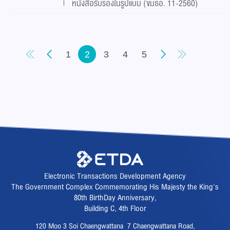
หนังสือรับรองในรูปแบบ (ขมธอ. 11-2560)
1
2
3
4
5
Electronic Transactions Development Agency
The Government Complex Commemorating His Majesty the King's
80th BirthDay Anniversary,
Building C, 4th Floor
120 Moo 3 Soi Chaengwattana 7 Chaengwattana Road,