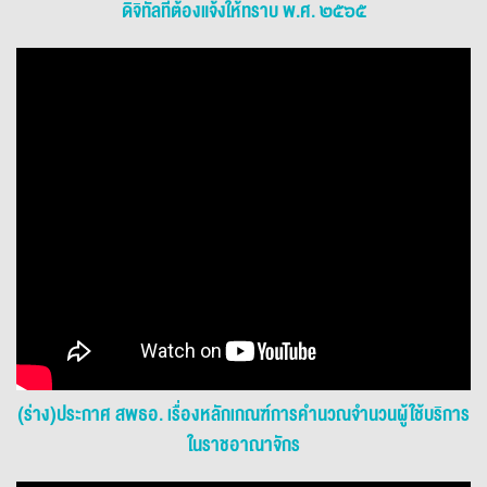
ดิจิทัลที่ต้องแจ้งให้ทราบ พ.ศ. ๒๕๖๕
(ร่าง)ประกาศ สพธอ. เรื่องหลักเกณฑ์การคำนวณจำนวนผู้ใช้บริการ
ในราชอาณาจักร